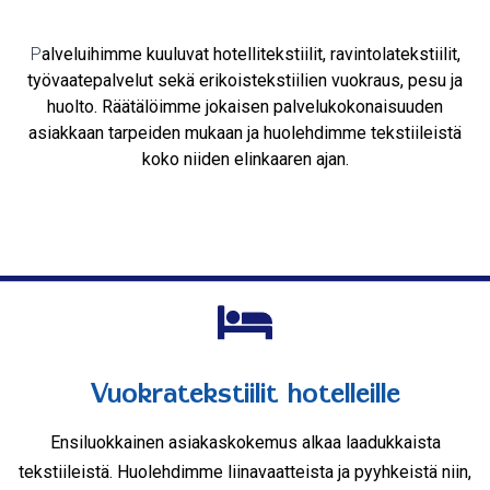
P
alveluihimme kuuluvat hotellitekstiilit, ravintolatekstiilit,
työvaatepalvelut sekä erikoistekstiilien vuokraus, pesu ja
huolto. Räätälöimme jokaisen palvelukokonaisuuden
asiakkaan tarpeiden mukaan ja huolehdimme tekstiileistä
koko niiden elinkaaren ajan.
Vuokratekstiilit hotelleille
Ensiluokkainen asiakaskokemus alkaa laadukkaista
tekstiileistä. Huolehdimme liinavaatteista ja pyyhkeistä niin,