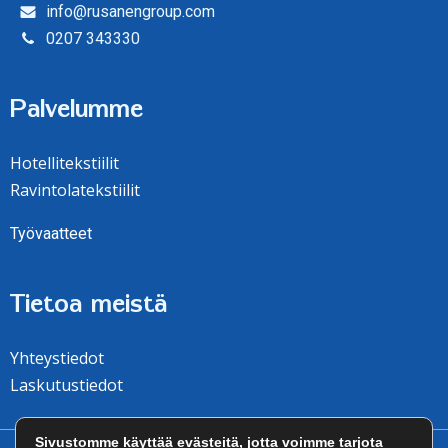
info@rusanengroup.com
0207 343330
Palvelumme
Hotellitekstiilit
Ravintolatekstiilit
Työvaatteet
Tietoa meistä
Yhteystiedot
Laskutustiedot
Sivustomme käyttää evästeitä, jotta voimme tarjota