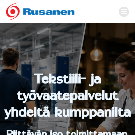
Skip
to
content
Tekstiili- ja
työvaatepalvelut
yhdeltä kumppanilta
Riittävän iso toimittamaan,