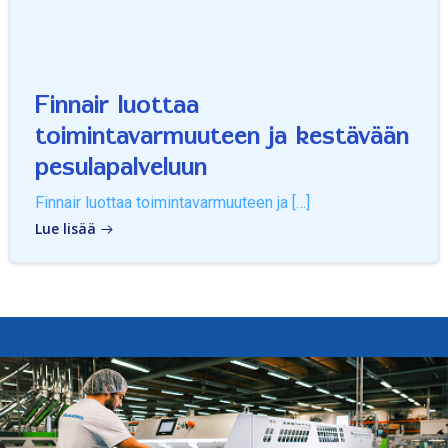
Finnair luottaa
toimintavarmuuteen ja kestävään
pesulapalveluun
Finnair luottaa toimintavarmuuteen ja […]
Lue lisää