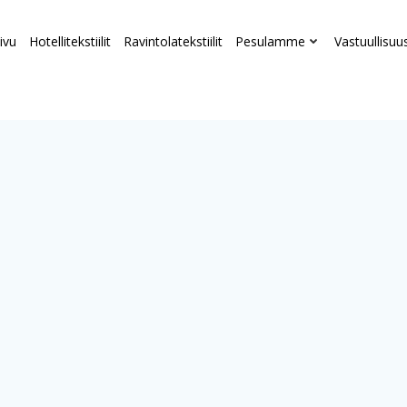
ivu
Hotellitekstiilit
Ravintolatekstiilit
Pesulamme
Vastuullisuu