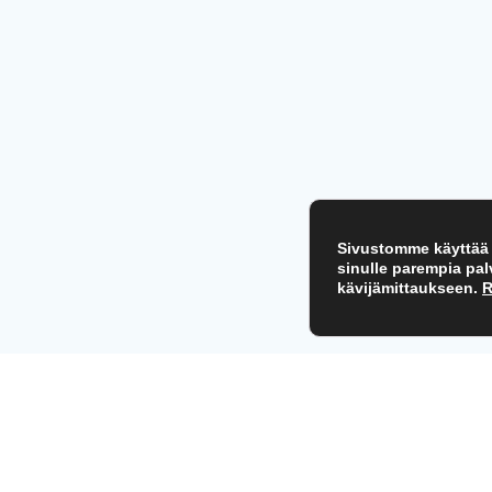
Sivustomme käyttää e
sinulle parempia pa
kävijämittaukseen.
R