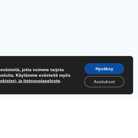
Hyväksy
västeitä, jotta voimme tarjota
lveluita. Käytämme evästeitä myös
ekisteri- ja tietosuojaseloste
.
Asetukset