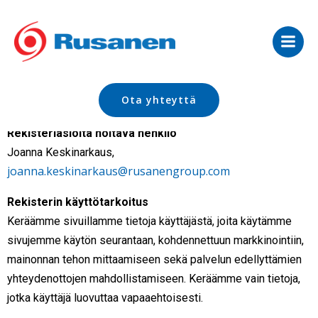
Skip
to
content
Rekisterinpitäjä
Rusanen Group Oy (2961078-5)
Vaihdekatu 1
Ota yhteyttä
04220 Kerava
Rekisteriasioita hoitava henkilö
Joanna Keskinarkaus,
joanna.keskinarkaus@rusanengroup.com
Rekisterin käyttötarkoitus
Keräämme sivuillamme tietoja käyttäjästä, joita käytämme
sivujemme käytön seurantaan, kohdennettuun markkinointiin,
mainonnan tehon mittaamiseen sekä palvelun edellyttämien
yhteydenottojen mahdollistamiseen. Keräämme vain tietoja,
jotka käyttäjä luovuttaa vapaaehtoisesti.